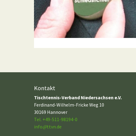
Kontakt
Tischtennis-Verband Niedersachsen e.V.
Ferdinand-Wilhelm-Fricke Weg 10
30169 Hannover
Tel. +49-511-98194-0
info
@
ttvn.de