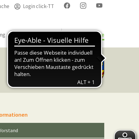
uche
Login click-TT
ung
Termine
Verband
Bezirke & Kreise
formationen
Vorstand