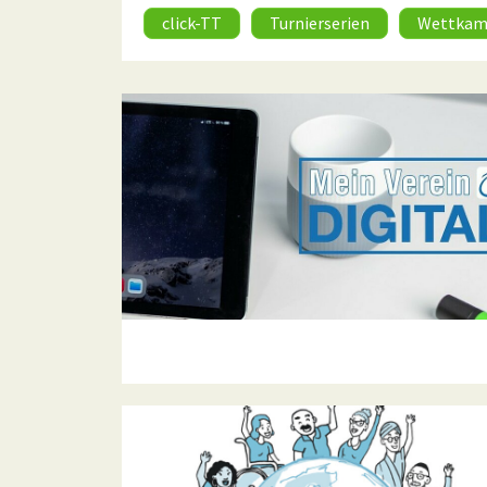
click-TT
Turnierserien
Wettkam