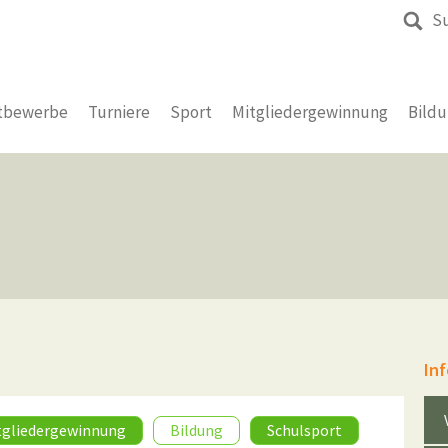
S
tbewerbe
Turniere
Sport
Mitgliedergewinnung
Bild
In
tgliedergewinnung
Bildung
Schulsport