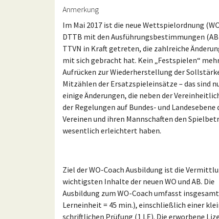
Anmerkung
Im Mai 2017 ist die neue Wettspielordnung (WO
DTTB mit den Ausführungsbestimmungen (AB)
TTVN in Kraft getreten, die zahlreiche Änderu
mit sich gebracht hat. Kein „Festspielen“ mehr
Aufrücken zur Wiederherstellung der Sollstärke
Mitzählen der Ersatzspieleinsätze – das sind n
einige Änderungen, die neben der Vereinheitli
der Regelungen auf Bundes- und Landesebene 
Vereinen und ihren Mannschaften den Spielbet
wesentlich erleichtert haben.
Ziel der WO-Coach Ausbildung ist die Vermittl
wichtigsten Inhalte der neuen WO und AB. Die
Ausbildung zum WO-Coach umfasst insgesamt 
Lerneinheit = 45 min.), einschließlich einer kle
schriftlichen Prüfung (1 LE). Die erworbene Lize