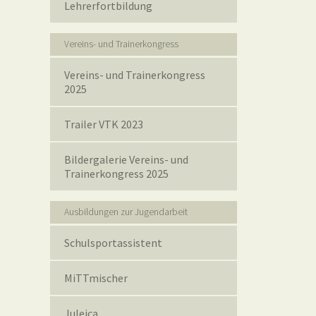
Lehrerfortbildung
Vereins- und Trainerkongress
Vereins- und Trainerkongress
2025
Trailer VTK 2023
Bildergalerie Vereins- und
Trainerkongress 2025
Ausbildungen zur Jugendarbeit
Schulsportassistent
MiTTmischer
Juleica