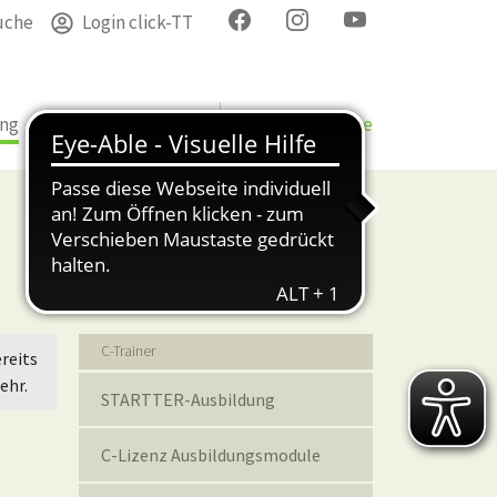
uche
Login click-TT
ung
Termine
Verband
Bezirke & Kreise
Bildung
C-Trainer
reits
ehr.
STARTTER-Ausbildung
C-Lizenz Ausbildungsmodule