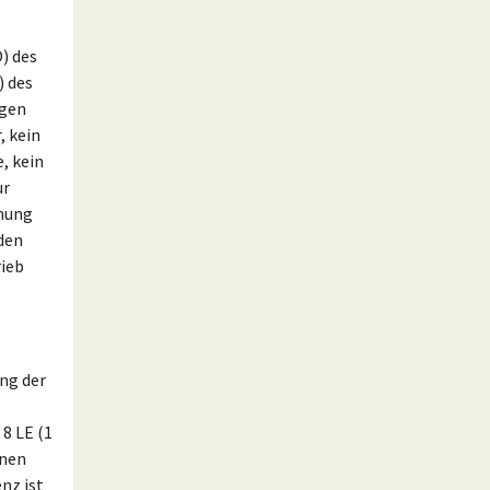
) des
 des
ngen
, kein
, kein
ur
chung
den
rieb
ung der
8 LE (1
inen
nz ist