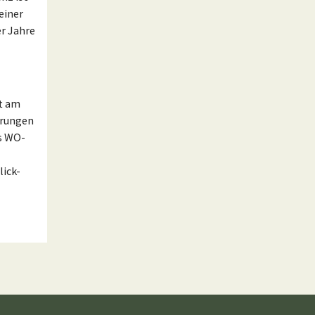
einer
r Jahre
ft am
erungen
es WO-
lick-