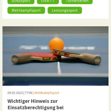
Schulsport
click-TT
Turnierserien
Wettkampfsport
Leistungssport
09.03.2023
| TTVN
| Wettkampfsport
Wichtiger Hinweis zur
Einsatzberechtigung bei