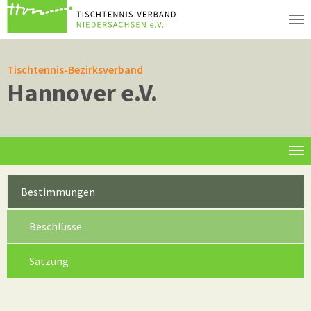
Zum Hauptinhalt springen
Tischtennis-Bezirksverband
Hannover e.V.
Informationen
Bestimmungen
Beschlüsse
(current)
Satzung