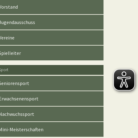
Vorstand
Jugendausschuss
Vereine
Spielleiter
Sport
Seniorensport
Erwachsenensport
Nachwuchssport
Mini-Meisterschaften