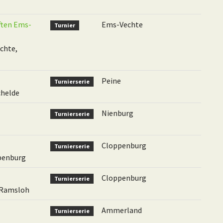
ften Ems-
Ems-Vechte
Turnier
chte,
Peine
Turnierserie
chelde
Nienburg
Turnierserie
Cloppenburg
Turnierserie
penburg
Cloppenburg
Turnierserie
 Ramsloh
Ammerland
Turnierserie