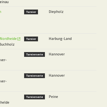
einau
n
Diepholz
Turnier
r Nordheide
Harburg-Land
Turnier
 Buchholz
Hannover
Turnierserie
ver-
Hannover
Turnierserie
ver-
Peine
Turnierserie
chelde