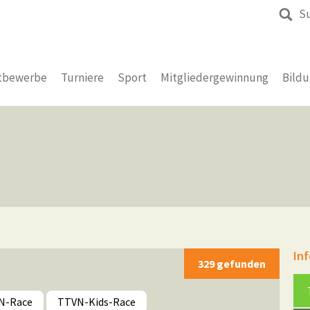
S
tbewerbe
Turniere
Sport
Mitgliedergewinnung
Bild
In
329 gefunden
N-Race
TTVN-Kids-Race