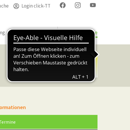
uche
Login click-TT
ung
Termine
Verband
Bezirke & Kreise
formationen
(current)
Termine