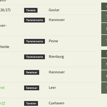
heim
 26/27)
Goslar
Termin
Hannover
Turnierserie
ver-
Peine
Turnierserie
chelde
Nienburg
Turnierserie
Hannover
Seminar
and
Leer
Seminar
up
Cuxhaven
Turnier