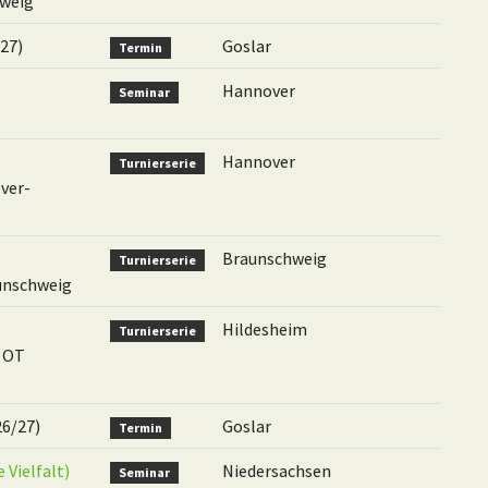
hweig
27)
Goslar
Termin
Hannover
Seminar
Hannover
Turnierserie
ver-
Braunschweig
Turnierserie
unschweig
Hildesheim
Turnierserie
e OT
26/27)
Goslar
Termin
e Vielfalt)
Niedersachsen
Seminar