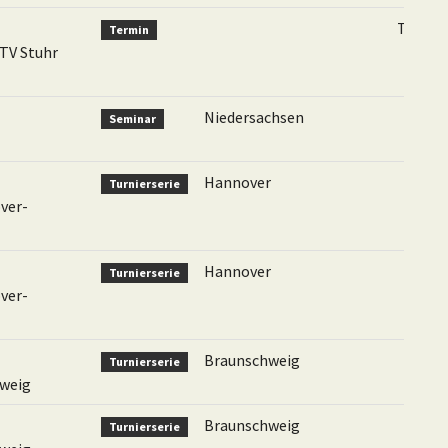
TTVN
Termin
TV Stuhr
Niedersachsen
Seminar
Hannover
Turnierserie
ver-
Hannover
Turnierserie
ver-
Braunschweig
Turnierserie
hweig
Braunschweig
Turnierserie