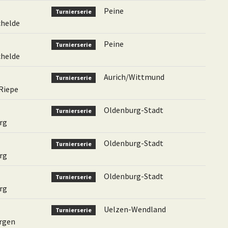
Peine
Turnierserie
chelde
Peine
Turnierserie
chelde
Aurich/Wittmund
Turnierserie
 Riepe
Oldenburg-Stadt
Turnierserie
rg
Oldenburg-Stadt
Turnierserie
rg
Oldenburg-Stadt
Turnierserie
rg
Uelzen-Wendland
Turnierserie
rgen