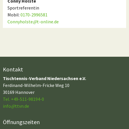
Conny Holste
Sportreferentin
Mobil:
0170-2996581
Connyholste
@
t-online.de
Kontakt
Tischtennis-Verband Niedersachsen e.V.
Ferdinand-Wilhelm-Fricke Weg 10
30169 Hannover
Tel. +49-511-98194-0
info
@
ttvn.de
Öffnungszeiten