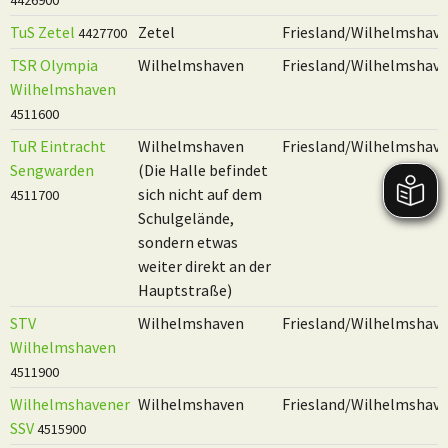
4426900
TuS Zetel
Zetel
Friesland/Wilhelmshav
4427700
TSR Olympia
Wilhelmshaven
Friesland/Wilhelmshav
Wilhelmshaven
4511600
TuR Eintracht
Wilhelmshaven
Friesland/Wilhelmshav
Sengwarden
(Die Halle befindet
sich nicht auf dem
4511700
Schulgelände,
sondern etwas
weiter direkt an der
Hauptstraße)
STV
Wilhelmshaven
Friesland/Wilhelmshav
Wilhelmshaven
4511900
Wilhelmshavener
Wilhelmshaven
Friesland/Wilhelmshav
SSV
4515900