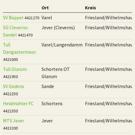
Ort
Kreis
Verein
SV Büppel
Varel
Friesland/Wilhelmshav
4421270
SG Cleverns-
Jever (Cleverns)
Friesland/Wilhelmshav
Sandel
4421470
TuS
Varel/Langendamm
Friesland/Wilhelmshav
Dangastermoor
4421600
TuS Glarum
Schortens OT
Friesland/Wilhelmshav
Glarum
4421950
SV Gödens
Sande
Friesland/Wilhelmshav
4422250
Heidmühler FC
Schortens
Friesland/Wilhelmshav
4422350
MTV Jever
Jever
Friesland/Wilhelmshav
4423200