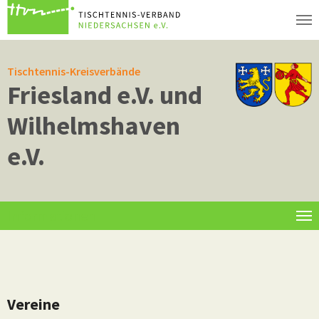
Zum Hauptinhalt springen
Tischtennis-Kreisverbände
Friesland e.V. und
Wilhelmshaven
e.V.
Informationen
Vereine