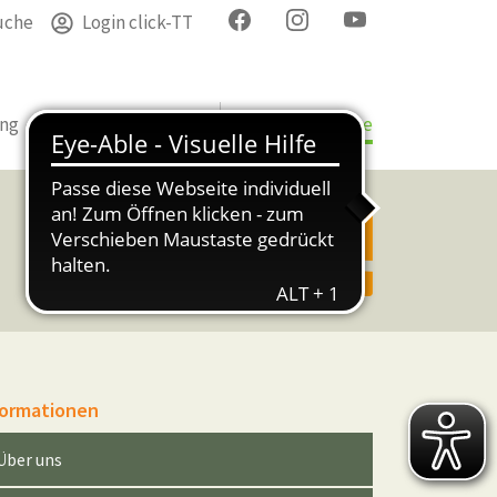
uche
Login click-TT
ung
Termine
Verband
Bezirke & Kreise
formationen
Über uns