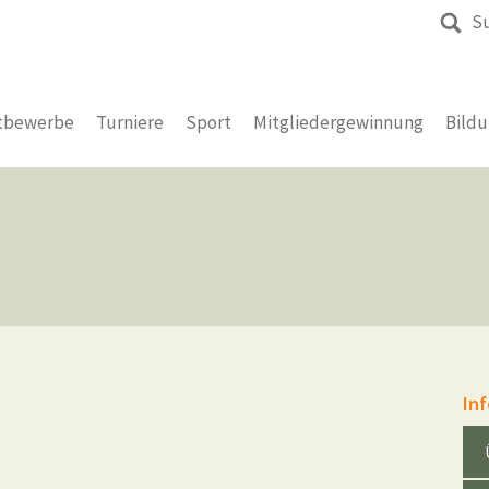
S
tbewerbe
Turniere
Sport
Mitgliedergewinnung
Bild
In