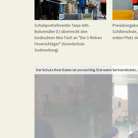
Schulsportreferentin Tanja Arth-
Preisübergabe
Bokemüller (l.) überreicht den
Schillerschul
bedruckten Mini-Tisch an "Die 5 flinken
ersten Platz de
Feuerschläger" (Grundschule
Sudmerberg)
Der Schutz Ihrer Daten ist uns wichtig. Erst wenn Sie hier klicken