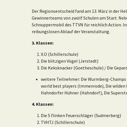
Der Regionsentscheid fand am 13. März in der He
Gewinnerteams von zwölf Schulen am Start. Nebe
Schnuppermobil des TTVN für reichlich Action. I
reibungslosen Ablauf der Veranstaltung.
3. Klassen:
X.O (Schillerschule)
Die blitzigen Vögel (Jerstedt)
Die Keksknacker (Goetheschule) / Die Gepar
weitere Teilnehmer: Die Wurmberg-Champs (
world best players (Immenrode), Die wilden
Hahndorfer Hühner (Hahndorf), Die Superstri
4. Klassen:
Die 5 flinken Feuerschläger (Sudmerberg)
TVHTJ (Schillerschule)