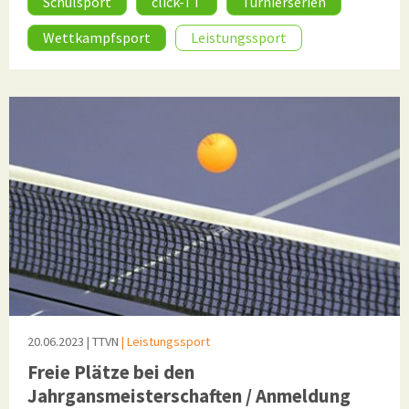
Schulsport
click-TT
Turnierserien
Wettkampfsport
Leistungssport
20.06.2023
| TTVN
| Leistungssport
Freie Plätze bei den
Jahrgansmeisterschaften / Anmeldung