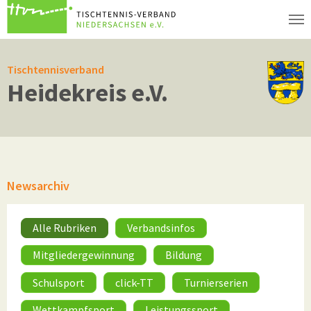
Zum Hauptinhalt springen
Tischtennisverband
Heidekreis e.V.
Newsarchiv
Alle Rubriken
Verbandsinfos
Mitgliedergewinnung
Bildung
Schulsport
click-TT
Turnierserien
Wettkampfsport
Leistungssport