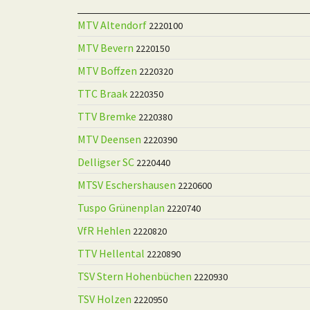
Verein
MTV Altendorf
2220100
MTV Bevern
2220150
MTV Boffzen
2220320
TTC Braak
2220350
TTV Bremke
2220380
MTV Deensen
2220390
Delligser SC
2220440
MTSV Eschershausen
2220600
Tuspo Grünenplan
2220740
VfR Hehlen
2220820
TTV Hellental
2220890
TSV Stern Hohenbüchen
2220930
TSV Holzen
2220950