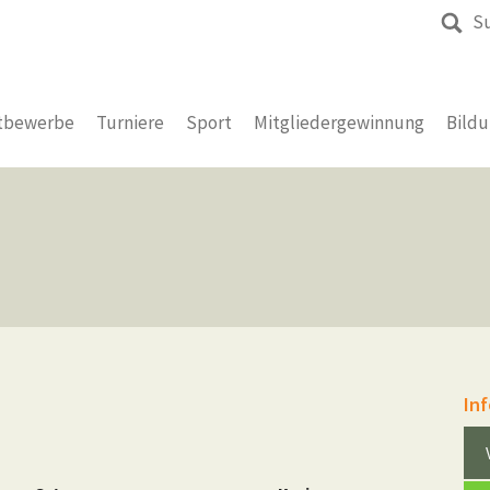
S
tbewerbe
Turniere
Sport
Mitgliedergewinnung
Bild
In