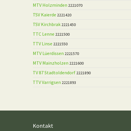
MTV Holzminden
2221070
TSV Kaierde
2221420
TSV Kirchbrak
2221450
TTC Lenne
2221500
TTV Linse
2221550
MTV Lüerdissen
2221570
MTV Mainzholzen
2221600
TV 87 Stadtoldendorf
2221890
TTV Varrigsen
2221893
Kontakt