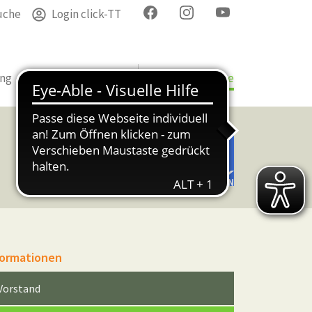
uche
Login click-TT
ung
Termine
Verband
Bezirke & Kreise
formationen
Vorstand