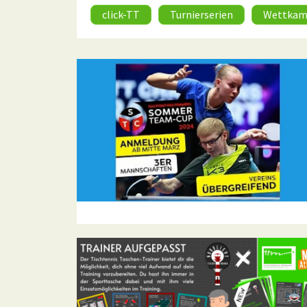
click-TT
Turnierserien
Wettkam