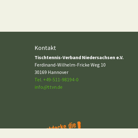
Kontakt
Tischtennis-Verband Niedersachsen e.V.
Ferdinand-Wilhelm-Fricke Weg 10
30169 Hannover
Tel. +49-511-98194-0
info
@
ttvn.de