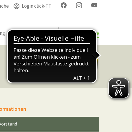
uche
Login click-TT
ung
Termine
Verband
Bezirke & Kreise
formationen
Vorstand