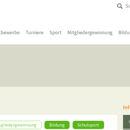
S
tbewerbe
Turniere
Sport
Mitgliedergewinnung
Bild
In
tgliedergewinnung
Bildung
Schulsport