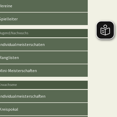
Vereine
Spielleiter
Jugend/Nachwuchs
Individualmeisterschaten
Ranglisten
Mini-Meisterschaften
Erwachsene
Individualmeisterschaften
Kreispokal