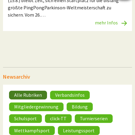
(15.8.) bleibt Zeit, sich einen Startplatz für die bislang
größte PingPongParkinson-Weltmeisterschaft zu
sichern. Vom 26.…
mehr Infos
Newsarchiv
Alle Rubriken
Verbandsinfos
Mitgliedergewinnung
Bildung
Schulsport
click-TT
Turnierserien
Wettkampfsport
Leistungssport