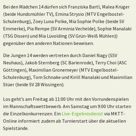
Bei den Mädchen 14 dürfen sich Franziska Bartl, Malea Krüger
(beide Hundsmühler TV), Emina Strysio (MTV Engelbostel-
Schulenburg), Zoey Luna Polke, Mia Sophie Polke (beide SV
Emmerke), Pia Rempe (SV Arminia Vechelde), Sophie Manalaki
(TSG Dissen) und Mia Lüvolding (SV Grün-Weiß Mühlen))
gegenüber den anderen Nationen beweisen.
Die Jungen 14 werden vertreten durch Daniel Nagy (SSV
Neuhaus), Jakob Sternberg (SC Barienrode), Terry Choi (ASC
Göttingen), Maximilian Gronemeyer (MTV Engelbostel-
Schulenburg), Tom Schnake und Kirill Manalaki und Maximilian
Stüer (beide SV 28 Wissingen).
Los geht’s am Freitag ab 11:00 Uhr mit den Vorrundenspielen
im Mannschaftswettbewerb. Am Samstag um 9:00 Uhr starten
die Einzelkonkurrenzen. Ein
Live-Ergebnisdienst
via MKTT-
Online informiert zudem ab Turnierstart über die aktuellen
Spielstände.