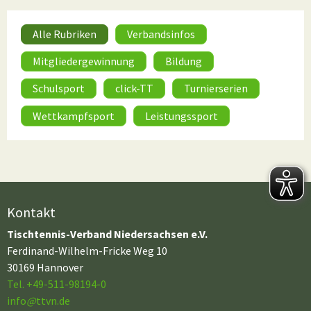
Alle Rubriken
Verbandsinfos
Mitgliedergewinnung
Bildung
Schulsport
click-TT
Turnierserien
Wettkampfsport
Leistungssport
Kontakt
Tischtennis-Verband Niedersachsen e.V.
Ferdinand-Wilhelm-Fricke Weg 10
30169 Hannover
Tel. +49-511-98194-0
info
@
ttvn.de