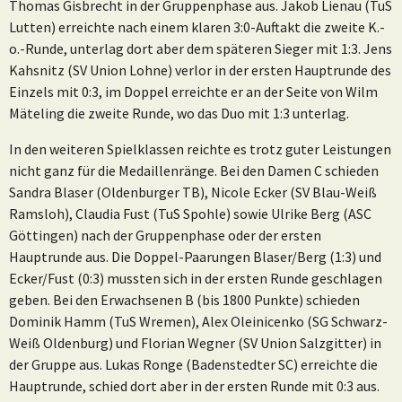
Thomas Gisbrecht in der Gruppenphase aus. Jakob Lienau (TuS
Lutten) erreichte nach einem klaren 3:0-Auftakt die zweite K.-
o.-Runde, unterlag dort aber dem späteren Sieger mit 1:3. Jens
Kahsnitz (SV Union Lohne) verlor in der ersten Hauptrunde des
Einzels mit 0:3, im Doppel erreichte er an der Seite von Wilm
Mäteling die zweite Runde, wo das Duo mit 1:3 unterlag.
In den weiteren Spielklassen reichte es trotz guter Leistungen
nicht ganz für die Medaillenränge. Bei den Damen C schieden
Sandra Blaser (Oldenburger TB), Nicole Ecker (SV Blau-Weiß
Ramsloh), Claudia Fust (TuS Spohle) sowie Ulrike Berg (ASC
Göttingen) nach der Gruppenphase oder der ersten
Hauptrunde aus. Die Doppel-Paarungen Blaser/Berg (1:3) und
Ecker/Fust (0:3) mussten sich in der ersten Runde geschlagen
geben. Bei den Erwachsenen B (bis 1800 Punkte) schieden
Dominik Hamm (TuS Wremen), Alex Oleinicenko (SG Schwarz-
Weiß Oldenburg) und Florian Wegner (SV Union Salzgitter) in
der Gruppe aus. Lukas Ronge (Badenstedter SC) erreichte die
Hauptrunde, schied dort aber in der ersten Runde mit 0:3 aus.