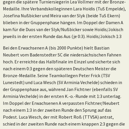
gegen die spätere Turniersiegerin Lea Vollmer mit der Bronze-
Medaille. Ihre Verbandskolleginnen Lara Hoidis (TuS Empelde),
Josefina Nußbicker und Meira van der Slyk (beide TuS Ekern)
blieben in der Gruppenphase hängen. Im Doppel der Damen A
kam für die Duos van der Slyk/Nußbicker sowie Hoidis/Jokisch
jeweils in der ersten Runde das Aus (je 0:3). Hoidis/Jokisch 1:3
Bei den Erwachsenen A (bis 2000 Punkte) hielt Bastian
Neubert vom Badenstedter SC die niedersächsischen Fahnen
hoch. Er erreichte das Halbfinale im Einzel und sicherte sich
nach einem 0:3 gegen den späteren Deutschen Meister die
Bronze-Medaille. Seine Teamkollegen Peter Frick (TSV
Lunestedt) und Luca Wesch (SV Arminia Vechelde) schieden in
der Gruppenphase aus, während Jan Fichtner (ebenfalls SV
Arminia Vechelde) in der ersten K.-o.-Runde mit 1:3 unterlag.
Im Doppel der Erwachsenen A verpassten Fichtner/Neubert
nach einem 1:3 in der zweiten Runde den Sprung auf das
Podest. Luca Wesch, der mit Robert Roß (TTVSA) antrat,
schied in der zweiten Runde nach einem knappen 2:3 gegen die