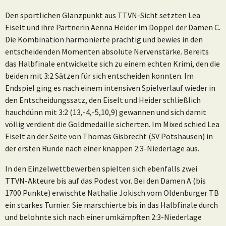
Den sportlichen Glanzpunkt aus TTVN-Sicht setzten Lea
Eiselt und ihre Partnerin Aenna Heider im Doppel der Damen C.
Die Kombination harmonierte prächtig und bewies in den
entscheidenden Momenten absolute Nervenstärke. Bereits
das Halbfinale entwickelte sich zu einem echten Krimi, den die
beiden mit 3:2 Sätzen für sich entscheiden konnten. Im
Endspiel ging es nach einem intensiven Spielverlauf wieder in
den Entscheidungssatz, den Eiselt und Heider schließlich
hauchdünn mit 3:2 (13,-4,-5,10,9) gewannen und sich damit
völlig verdient die Goldmedaille sicherten. Im Mixed schied Lea
Eiselt an der Seite von Thomas Gisbrecht (SV Potshausen) in
der ersten Runde nach einer knappen 2:3-Niederlage aus.
In den Einzelwettbewerben spielten sich ebenfalls zwei
TTVN-Akteure bis auf das Podest vor. Bei den Damen A (bis
1700 Punkte) erwischte Nathalie Jokisch vom Oldenburger TB
ein starkes Turnier. Sie marschierte bis in das Halbfinale durch
und belohnte sich nach einer umkämpften 2:3-Niederlage