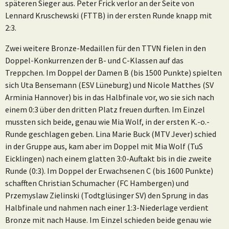
späteren Sieger aus. Peter Frick verlor an der Seite von
Lennard Kruschewski (FTTB) in der ersten Runde knapp mit
2:3.
Zwei weitere Bronze-Medaillen für den TTVN fielen in den
Doppel-Konkurrenzen der B- und C-Klassen auf das
Treppchen. Im Doppel der Damen B (bis 1500 Punkte) spielten
sich Uta Bensemann (ESV Lüneburg) und Nicole Matthes (SV
Arminia Hannover) bis in das Halbfinale vor, wo sie sich nach
einem 0:3 über den dritten Platz freuen durften. Im Einzel
mussten sich beide, genau wie Mia Wolf, in der ersten K.-o.-
Runde geschlagen geben. Lina Marie Buck (MTV Jever) schied
in der Gruppe aus, kam aber im Doppel mit Mia Wolf (TuS
Eicklingen) nach einem glatten 3:0-Auftakt bis in die zweite
Runde (0:3). Im Doppel der Erwachsenen C (bis 1600 Punkte)
schafften Christian Schumacher (FC Hambergen) und
Przemyslaw Zielinski (Todtglüsinger SV) den Sprung in das
Halbfinale und nahmen nach einer 1:3-Niederlage verdient
Bronze mit nach Hause. Im Einzel schieden beide genau wie