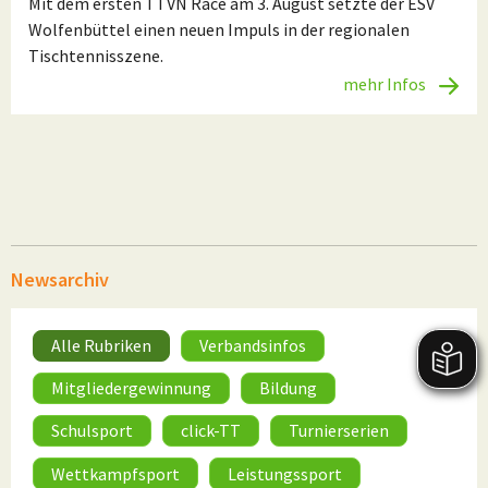
Mit dem ersten TTVN Race am 3. August setzte der ESV
Wolfenbüttel einen neuen Impuls in der regionalen
Tischtennisszene.
mehr Infos
Newsarchiv
Alle Rubriken
Verbandsinfos
Mitgliedergewinnung
Bildung
Schulsport
click-TT
Turnierserien
Wettkampfsport
Leistungssport