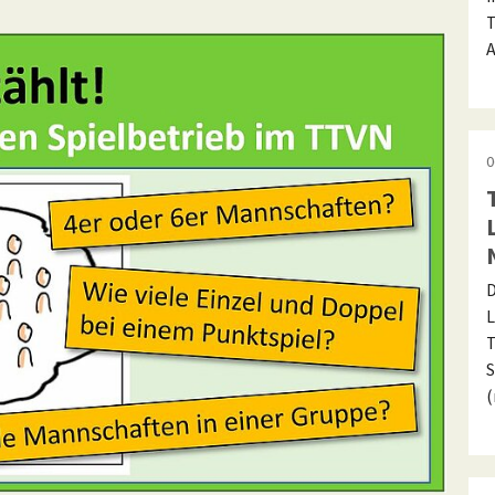
T
A
0
D
L
T
S