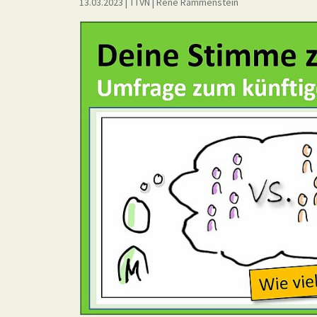
13.03.2023
| TTVN
|
René Rammenstein