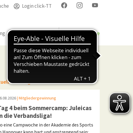
uche
Login click-TT
ung
Termine
Verband
Bezirke & Kreise
tuelle Beiträge
6.08.2026
| Mitgliedergewinnung
Tag 4 beim Sommercamp: Juleicas
in die Verbandsliga!
o eine Campwoche in der Akademie des Sports
n Hannover kann hart und anstrengend sein: