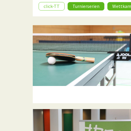
click-TT
Turnierserien
Wettkam