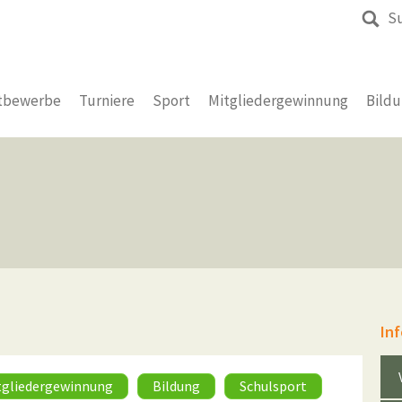
S
tbewerbe
Turniere
Sport
Mitgliedergewinnung
Bild
In
tgliedergewinnung
Bildung
Schulsport