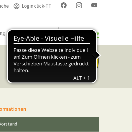
uche
Login click-TT
ung
Termine
Verband
Bezirke & Kreise
formationen
Vorstand