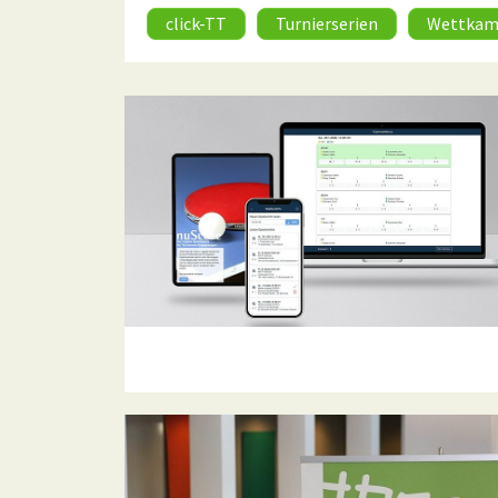
click-TT
Turnierserien
Wettkam