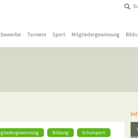
S
tbewerbe
Turniere
Sport
Mitgliedergewinnung
Bild
In
tgliedergewinnung
Bildung
Schulsport