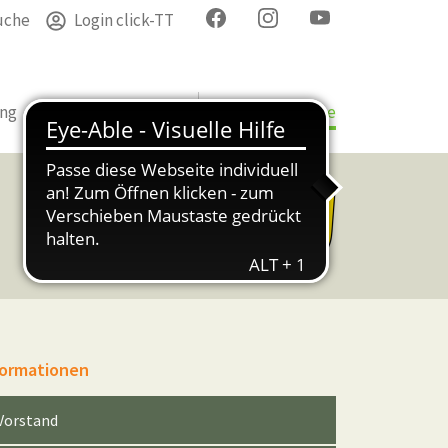
uche
Login click-TT
ung
Termine
Verband
Bezirke & Kreise
formationen
Vorstand