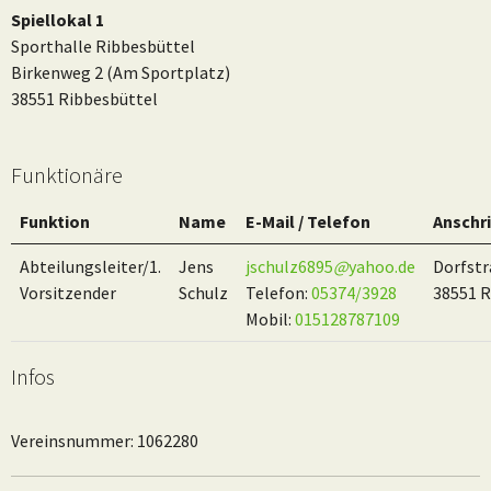
Spiellokal 1
Sporthalle Ribbesbüttel
Birkenweg 2 (Am Sportplatz)
38551 Ribbesbüttel
Funktionäre
Funktion
Name
E-Mail / Telefon
Anschri
Abteilungsleiter/1.
Jens
jschulz6895
@
yahoo.de
Dorfstr
Vorsitzender
Schulz
Telefon:
05374/3928
38551 R
Mobil:
015128787109
Infos
Vereinsnummer: 1062280