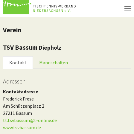
Zum Hauptinhalt springen
Verein
TSV Bassum
Diepholz
Kontakt
Mannschaften
Adressen
Kontaktadresse
Frederick Frese
Am Schützenplatz 2
27211 Bassum
tt.tsvbassum
@
t-online.de
www.tsvbassum.de