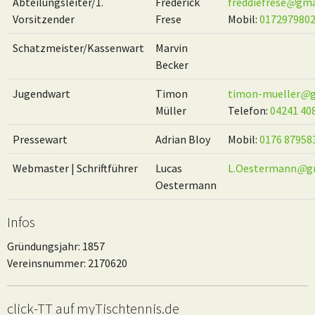
Abteilungsleiter/1.
Frederick
freddiefrese
@
gma
Vorsitzender
Frese
Mobil:
017297980
Schatzmeister/Kassenwart
Marvin
Becker
Jugendwart
Timon
timon-mueller
@
Müller
Telefon:
04241 40
Pressewart
Adrian Bloy
Mobil:
0176 87958
Webmaster | Schriftführer
Lucas
L.Oestermann
@
g
Oestermann
Infos
Gründungsjahr: 1857
Vereinsnummer: 2170620
click-TT auf myTischtennis.de