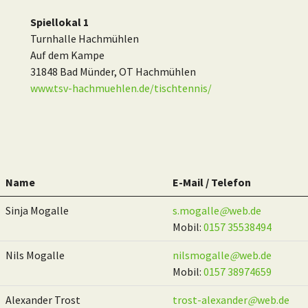
Spiellokal 1
Turnhalle Hachmühlen
Auf dem Kampe
31848 Bad Münder, OT Hachmühlen
www.tsv-hachmuehlen.de/tischtennis/
Name
E-Mail / Telefon
Sinja Mogalle
s.mogalle
@
web.de
Mobil:
0157 35538494
Nils Mogalle
nilsmogalle
@
web.de
Mobil:
0157 38974659
Alexander Trost
trost-alexander
@
web.de