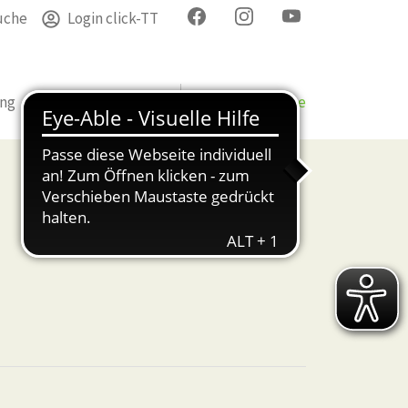
uche
Login click-TT
ung
Termine
Verband
Bezirke & Kreise