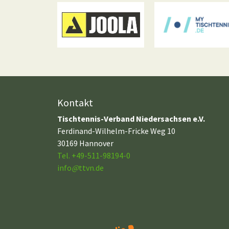
Kontakt
Tischtennis-Verband Niedersachsen e.V.
Ferdinand-Wilhelm-Fricke Weg 10
30169 Hannover
Tel. +49-511-98194-0
info
@
ttvn.de