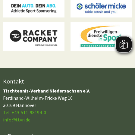
Kontakt
Tischtennis-Verband Niedersachsen e.V.
Ferdinand-Wilhelm-Fricke Weg 10
30169 Hannover
Tel. +49-511-98194-0
info
@
ttvn.de