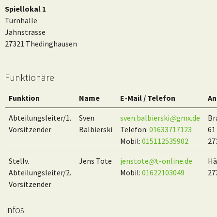
Spiellokal 1
Turnhalle
Jahnstrasse
27321 Thedinghausen
Funktionäre
Funktion
Name
E-Mail / Telefon
An
Abteilungsleiter/1.
Sven
sven.balbierski
@
gmx.de
Br
Vorsitzender
Balbierski
Telefon:
01633717123
61 
Mobil:
015112535902
27
Stellv.
Jens Tote
jenstote
@
t-online.de
Hä
Abteilungsleiter/2.
Mobil:
01622103049
27
Vorsitzender
Infos