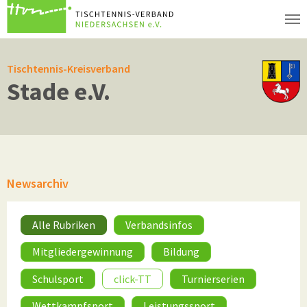
Zum Hauptinhalt springen
Tischtennis-Kreisverband
Stade e.V.
Newsarchiv
Alle Rubriken
Verbandsinfos
Mitgliedergewinnung
Bildung
Schulsport
click-TT
Turnierserien
Wettkampfsport
Leistungssport