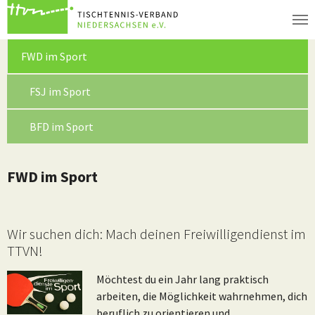
Zum Hauptinhalt springen
(current)
FWD im Sport
FSJ im Sport
BFD im Sport
FWD im Sport
Wir suchen dich: Mach deinen Freiwilligendienst im
TTVN!
Möchtest du ein Jahr lang praktisch
arbeiten, die Möglichkeit wahrnehmen, dich
beruflich zu orientieren und