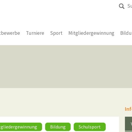
S
tbewerbe
Turniere
Sport
Mitgliedergewinnung
Bild
In
tgliedergewinnung
Bildung
Schulsport