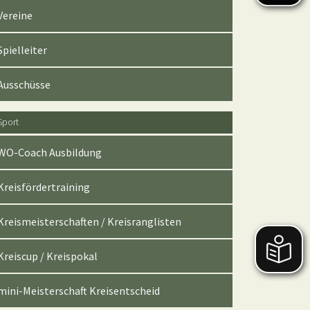
Vereine
Spielleiter
Ausschüsse
Sport
WO-Coach Ausbildung
Kreisfördertraining
Kreismeisterschaften / Kreisranglisten
Kreiscup / Kreispokal
mini-Meisterschaft Kreisentscheid