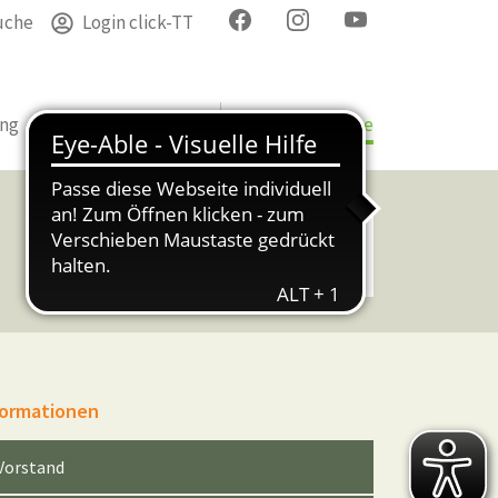
uche
Login click-TT
ung
Termine
Verband
Bezirke & Kreise
formationen
Vorstand