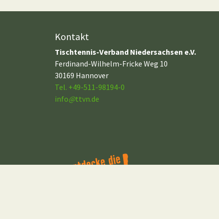
Kontakt
Tischtennis-Verband Niedersachsen e.V.
Ferdinand-Wilhelm-Fricke Weg 10
30169 Hannover
Tel. +49-511-98194-0
info
@
ttvn.de