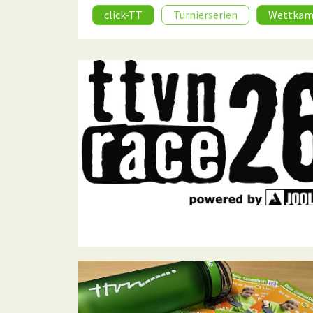
click-TT
Turnierserien
Wettkam