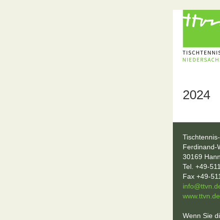
2024
Tischtennis
Ferdinand-
30169 Hann
Tel. +49-51
Fax +49-51
info@ttvn.d
www.ttvn.de
Wenn Sie di