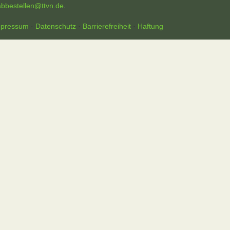
abbestellen@ttvn.de
.
mpressum
·
Datenschutz
·
Barrierefreiheit
·
Haftung