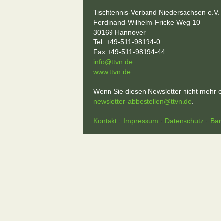
Tischtennis-Verband Niedersachsen e.V.
Ferdinand-Wilhelm-Fricke Weg 10
30169 Hannover
Tel. +49-511-98194-0
Fax +49-511-98194-44
info@ttvn.de
www.ttvn.de
Wenn Sie diesen Newsletter nicht mehr e
newsletter-abbestellen@ttvn.de
.
Kontakt
·
Impressum
·
Datenschutz
·
Bar