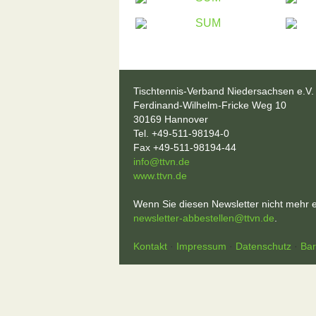
Tischtennis-Verband Niedersachsen e.V.
Ferdinand-Wilhelm-Fricke Weg 10
30169 Hannover
Tel. +49-511-98194-0
Fax +49-511-98194-44
info@ttvn.de
www.ttvn.de
Wenn Sie diesen Newsletter nicht mehr e
newsletter-abbestellen@ttvn.de
.
Kontakt
·
Impressum
·
Datenschutz
·
Bar