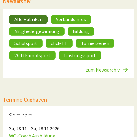
Newsarchiv
Alle Rubriken
Verbandsinfos
Mitgliedergewinnung
Bildung
Schulsport
click-TT
Turnierserien
Wettkampfsport
Leistungssport
zum Newsarchiv
Termine Cuxhaven
Seminare
Sa, 28.11 – Sa, 28.11.2026
WO-Coach Ausbildung