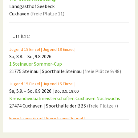
Landgasthof Seebeck
Cuxhaven
(freie Plätze
11
)
Turniere
Jugend 19 Einzel |
Jugend 19 Einzel |
Sa, 8.8.
–
So, 9.8.2026
1.Steinauer Sommer-Cup
21775 Steinau
| Sporthalle Steinau
(freie Plätze 9/48)
...
Jugend 15 Einzel |
Jugend 15 Einzel |
Sa, 5.9.
–
So, 6.9.2026
|
Do, 3.9. 18:00
Kreisindividualmeisterschaften Cuxhaven Nachwuchs
27474 Cuxhaven
| Sporthalle der BBS
(freie Plätze /)
...
Erwachsene Einzel |
Erwachsene Doppel |
Fr, 18.9.
–
Sa, 19.9.2026
|
Mi, 16.9. 18:00
Kreisindividualmeisterschaften Cuxhaven Damen /