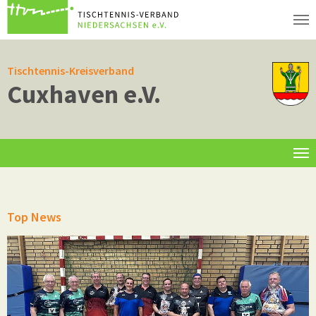
Zum Hauptinhalt springen
Tischtennis-Kreisverband
Cuxhaven e.V.
Informationen
Top News