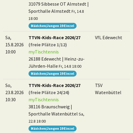
31079 Sibbesse OT Almstedt |
Sporthalle Almstedt
Fr, 14.8
18:00
Mädchen/Jungen 19 Einzel
Sa,
TTVN-Kids-Race 2026/27
VfL Edewecht
15.8.2026
(freie Plätze 1/12)
10:00
myTischtennis
26188 Edewecht | Heinz-zu-
Jührden-Halle
Fr, 14.8 18:00
Mädchen/Jungen 19 Einzel
So,
TTVN-Kids-Race 2026/27
TSV
23.8.2026
(freie Plätze 24/24)
Watenbüttel
10:30
myTischtennis
38116 Braunschweig |
Sporthalle Watenbüttel
Sa,
22.8 18:00
Mädchen/Jungen 19 Einzel