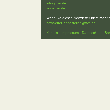
info@ttvn.de
www.ttvn.de
Wenn Sie diesen Newsletter nicht mehr e
newsletter-abbestellen@ttvn.de
.
Kontakt
·
Impressum
·
Datenschutz
·
Bar