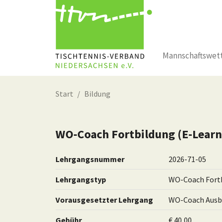
Mannschaftswet
Zum Hauptinhalt springen
Start
Bildung
WO-Coach Fortbildung (E-Lear
Lehrgangsnummer
2026-71-05
Lehrgangstyp
WO-Coach Fort
Vorausgesetzter Lehrgang
WO-Coach Ausb
Gebühr
€ 40,00