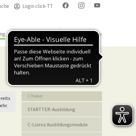
uche
Login click-TT
ung
Termine
Verband
Bezirke & Kreise
Bildung
C-Trainer
reits
ehr.
STARTTER-Ausbildung
C-Lizenz Ausbildungsmodule