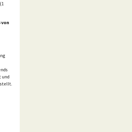
(1
 von
ing
ends
t und
tellt.