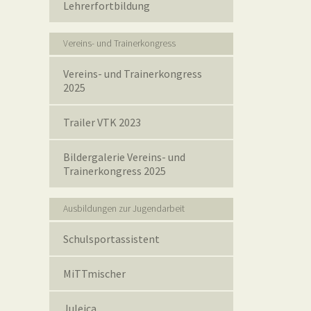
Lehrerfortbildung
Vereins- und Trainerkongress
Vereins- und Trainerkongress
2025
Trailer VTK 2023
Bildergalerie Vereins- und
Trainerkongress 2025
Ausbildungen zur Jugendarbeit
Schulsportassistent
MiTTmischer
Juleica