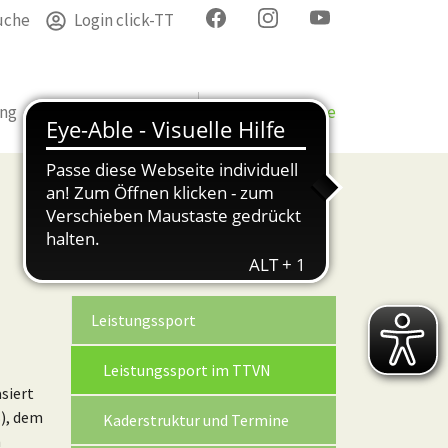
uche
Login click-TT
ung
Termine
Verband
Bezirke & Kreise
Sport
Leistungssport
(current)
Leistungssport im TTVN
siert
), dem
Kaderstruktur und Termine
n