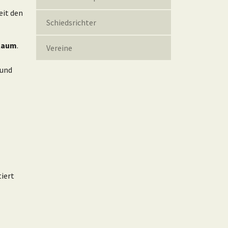
eit den
Schiedsrichter
 Raum
.
Vereine
 und
tiert