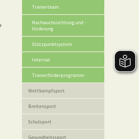
Trainerteam
Nachwuchssichtung und -
e
förderung
Stützpunktsystem
Internat
Trainerförderprogramm
Wettkampfsport
Breitensport
Schulsport
Gesundheitssport