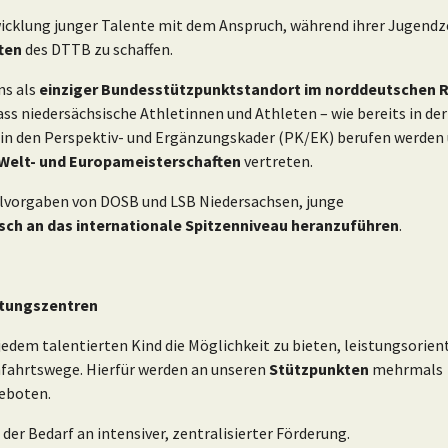
wicklung junger Talente mit dem Anspruch, während ihrer Jugendz
ten
des DTTB zu schaffen.
ns als
einziger Bundesstützpunktstandort im norddeutschen
ss niedersächsische Athletinnen und Athleten – wie bereits in der
 in den Perspektiv- und Ergänzungskader (PK/EK) berufen werden
Welt- und Europameisterschaften
vertreten.
ielvorgaben von DOSB und LSB Niedersachsen, junge
sch an das internationale Spitzenniveau heranzuführen
.
stungszentren
jedem talentierten Kind die Möglichkeit zu bieten, leistungsorien
fahrtswege. Hierfür werden an unseren
Stützpunkten
mehrmals
geboten.
r Bedarf an intensiver, zentralisierter Förderung.