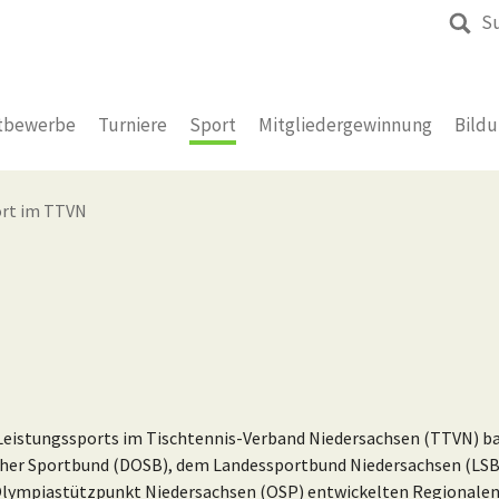
S
tbewerbe
Turniere
Sport
Mitgliedergewinnung
Bild
ort im TTVN
 Leistungssports im Tischtennis-Verband Niedersachsen (TTVN) ba
her Sportbund (DOSB), dem Landessportbund Niedersachsen (LSB
Olympiastützpunkt Niedersachsen (OSP) entwickelten Regionale