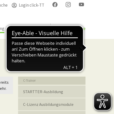
uche
Login click-TT
ung
Termine
Verband
Bezirke & Kreise
Bildung
C-Trainer
reits
ehr.
STARTTER-Ausbildung
C-Lizenz Ausbildungsmodule