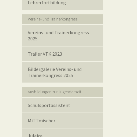
Lehrerfortbildung
Vereins- und Trainerkongress
Vereins- und Trainerkongress
2025
Trailer VTK 2023
Bildergalerie Vereins- und
Trainerkongress 2025
Ausbildungen zur Jugendarbeit
Schulsportassistent
MiTTmischer
Juleica