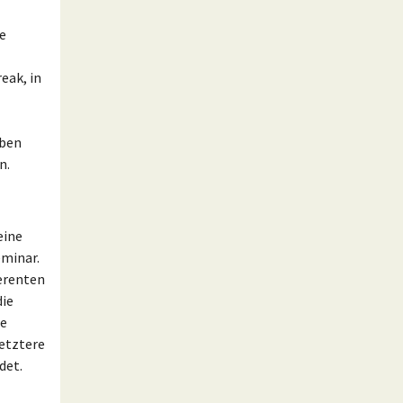
ie
eak, in
aben
n.
eine
eminar.
erenten
die
ie
etztere
det.