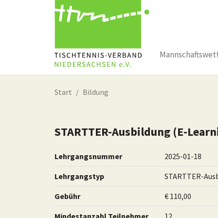
Mannschaftswet
Zum Hauptinhalt springen
Start
Bildung
STARTTER-Ausbildung (E-Lear
Lehrgangsnummer
2025-01-18
Lehrgangstyp
STARTTER-Ausb
Gebühr
€ 110,00
Mindestanzahl Teilnehmer
12