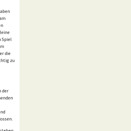
gaben
 am
en
leine
 Spiel
nem
r die
chtig zu
n der
hmenden
und
ossen.
 stehen