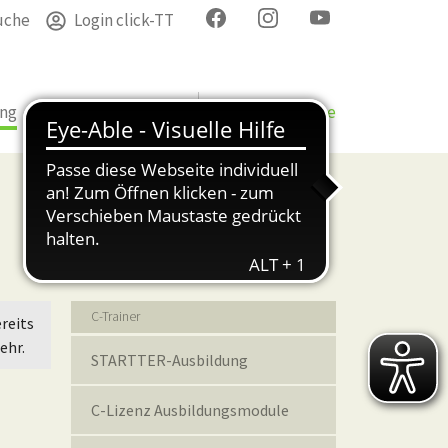
uche
Login click-TT
ung
Termine
Verband
Bezirke & Kreise
Bildung
C-Trainer
reits
ehr.
STARTTER-Ausbildung
C-Lizenz Ausbildungsmodule