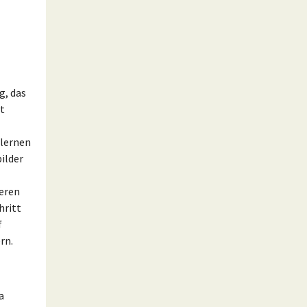
g, das
t
ulernen
ilder
eren
hritt
f
rn.
a