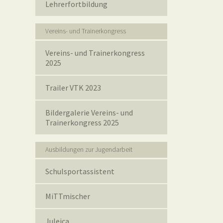
Lehrerfortbildung
Vereins- und Trainerkongress
Vereins- und Trainerkongress
2025
Trailer VTK 2023
Bildergalerie Vereins- und
Trainerkongress 2025
Ausbildungen zur Jugendarbeit
Schulsportassistent
MiTTmischer
Juleica