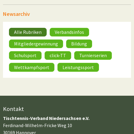
Newsarchiv
Alle Rubriken
Verbandsinfos
Mitgliedergewinnung
Bildung
Schulsport
click-TT
Turnierserien
Wettkampfsport
Leistungssport
Kontakt
Tischtennis-Verband Niedersachsen e.V.
Ferdinand-Wilhelm-Fricke Weg 10
30169 Hannover