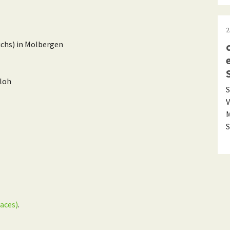
2
chs) in Molbergen
sloh
S
V
M
S
aces)
.