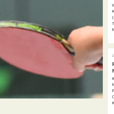
V
K
(
T
2
A
N
P
C
K