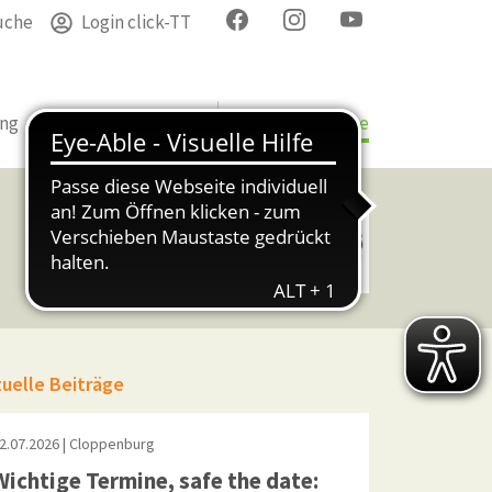
uche
Login click-TT
ung
Termine
Verband
Bezirke & Kreise
tuelle Beiträge
2.07.2026
| Cloppenburg
Wichtige Termine, safe the date: