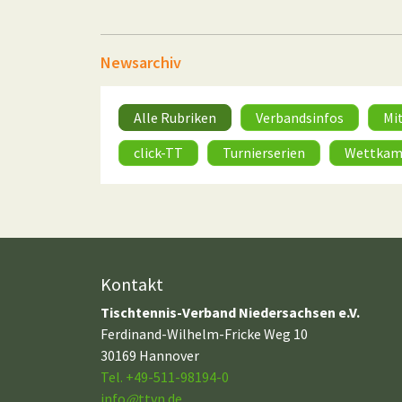
Newsarchiv
Alle Rubriken
Verbandsinfos
Mi
click-TT
Turnierserien
Wettkam
Kontakt
Tischtennis-Verband Niedersachsen e.V.
Ferdinand-Wilhelm-Fricke Weg 10
30169 Hannover
Tel. +49-511-98194-0
info
@
ttvn.de