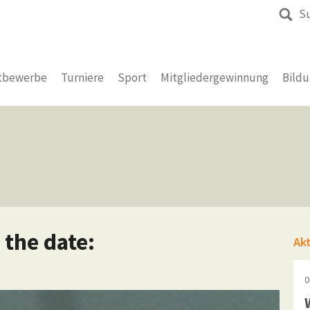
S
tbewerbe
Turniere
Sport
Mitgliedergewinnung
Bild
 the date:
Ak
0