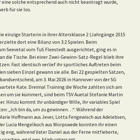
r eine solche entsprechend auch nicht beantragt wurde,
rb für sie los.
 einzige Starterin in ihrer Altersklasse 2 (Jahrgänge 2015
erzielte dort eine Bilanz von 3:2 Spielen. Beim
m Seevetal vom TuS Fleestedt ausgerichtet, ging es in
an die Tische. Bei einer Zwei-Gewinn-Satz-Regel blieb ihre
zen. Fast identisch verlief ihr sportliches Auftreten beim
den sieben Einzel gewann sie alle. Bei 22 gespielten Sätzen,
erbandsentscheid, am 3. Mai 2026 in Hannover von der SG
wartete Kate. Dreimal Training die Woche zahlten sich am
sen um sie kümmert, sind beim TSV Auetal Stefanie Martin
er. Hinzu kommt ihr unbändiger Wille, ihr variables Spiel
en: „Ich bin da, um zu gewinnen…“. Während der
Marie Hoffmann aus Jever, Lotta Fengewisch aus Adelebsen,
der Lucia Mengelkoch aus Worpswede konnten ihr einen
tig eng, während Vater Daniel aus der Ferne mitfieberte,
 coachen, egal wer, blieb untersagt.