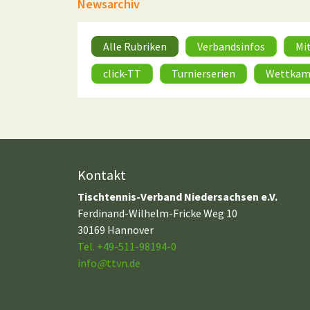
Newsarchiv
Alle Rubriken
Verbandsinfos
Mi
click-TT
Turnierserien
Wettkam
Kontakt
Tischtennis-Verband Niedersachsen e.V.
Ferdinand-Wilhelm-Fricke Weg 10
30169 Hannover
Tel. +49-511-98194-0
info
@
ttvn.de