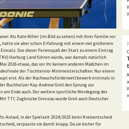
K
V
V
er. Als Kate Miller (im Bild zu sehen) mit ihrer Familie vor
e, hatte sie aber schon Erfahrung mit einem viel größerem
2
 Einsatz. Das dieser Ferienspaß der Start zu einem Eintrag
O
TTKV) Harburg Land führen würde, war damals natürlich
3. Mai 2026 etwas, das vor ihr keinem anderen Mädchen im
ndesfinale der Tischtennis-Minimeisterschaften. Nur einem
A
aupt erst. Als der Nachwuchsförderwettbewerb erstmals in
a
 der Buchholzer Kay-Andrew Greil den Sprung zur
V
n am Ende auch. Der weitere sportliche Werdegang des
n
 Mit TTC Zugbrücke Grenzau wurde Greil auch Deutscher
ts-Anlauf, in der Spielzeit 2024/2025 beim Kreisentscheid
tscheid, verpasste sie damit knapp. Da sie bisher für