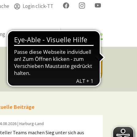
uche
Login click-TT
ung
Termine
Verband
Bezirke & Kreise
tuelle Beiträge
4.08.2026
| Harburg-Land
teller Teams machen Sieg unter sich aus