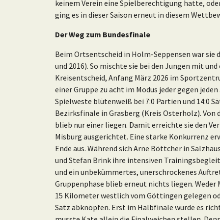
keinem Verein eine Spielberechtigung hatte, ode
ging es in dieser Saison erneut in diesem Wettbewe
Der Weg zum Bundesfinale
Beim Ortsentscheid in Holm-Seppensen war sie die
und 2016). So mischte sie bei den Jungen mit und 
Kreisentscheid, Anfang März 2026 im Sportzentru
einer Gruppe zu acht im Modus jeder gegen jeden 
Spielweste blütenweiß bei 7:0 Partien und 14:0 Sät
Bezirksfinale in Grasberg (Kreis Osterholz). Von 
blieb nur einer liegen. Damit erreichte sie den V
Misburg ausgerichtet. Eine starke Konkurrenz er
Ende aus. Während sich Arne Böttcher in Salzhau
und Stefan Brink ihre intensiven Trainingsbegleit
und ein unbekümmertes, unerschrockenes Auftret
Gruppenphase blieb erneut nichts liegen. Weder 
15 Kilometer westlich vom Göttingen gelegen o
Satz abknöpfen. Erst im Halbfinale wurde es rich
musste Kate allein die Finalweichen stellen. Denn