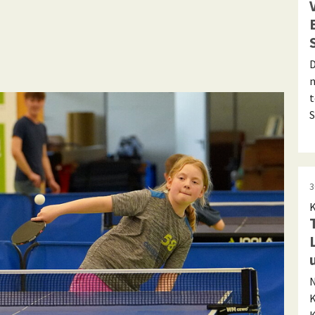
D
n
t
S
3
K
N
K