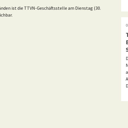
nden ist die TTVN-Geschäftsstelle am Dienstag (30.
ichbar.
0
D
N
a
A