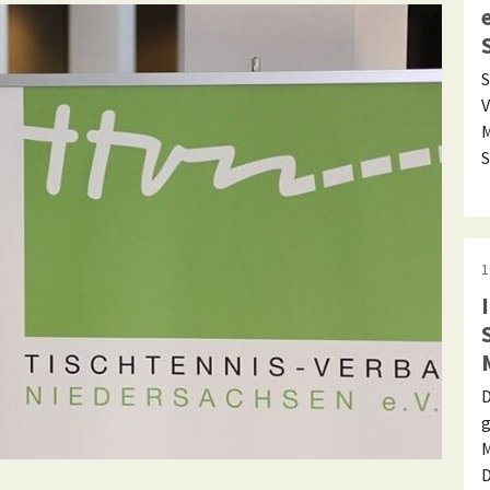
S
V
M
S
1
D
g
M
D