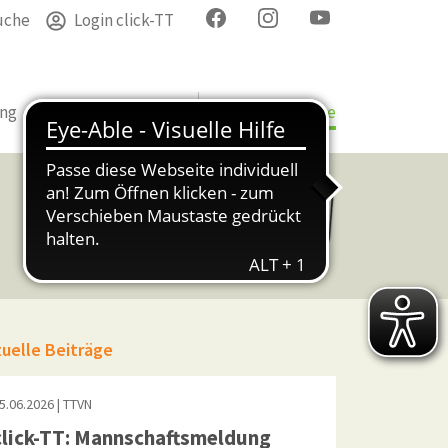
uche
Login click-TT
ung
Termine
Verband
Bezirke & Kreise
tuelle Beiträge
5.06.2026
| TTVN
click-TT: Mannschaftsmeldung