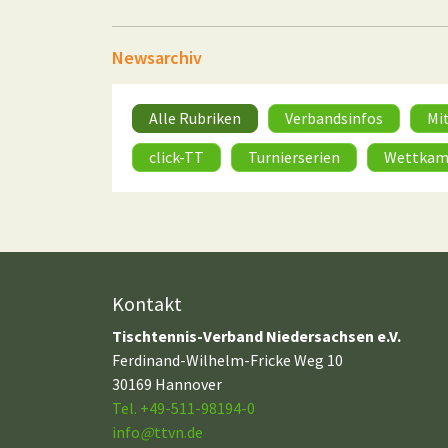
Newsarchiv
Alle Rubriken
Verbandsinfos
Mi
click-TT
Turnierserien
Wettkam
Kontakt
Tischtennis-Verband Niedersachsen e.V.
Ferdinand-Wilhelm-Fricke Weg 10
30169 Hannover
Tel. +49-511-98194-0
info
@
ttvn.de