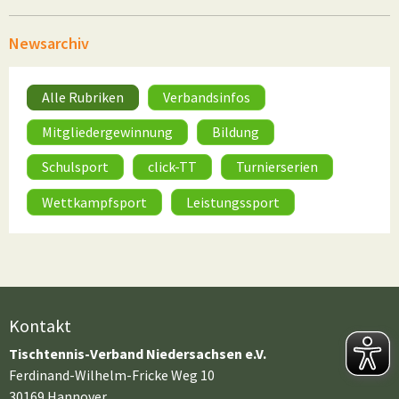
Newsarchiv
Alle Rubriken
Verbandsinfos
Mitgliedergewinnung
Bildung
Schulsport
click-TT
Turnierserien
Wettkampfsport
Leistungssport
Kontakt
Tischtennis-Verband Niedersachsen e.V.
Ferdinand-Wilhelm-Fricke Weg 10
30169 Hannover