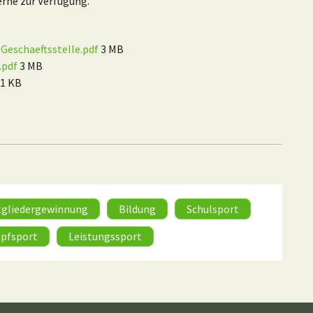
erne zur Verfügung.
eschaeftsstelle.pdf
3 MB
.pdf
3 MB
1 KB
tgliedergewinnung
Bildung
Schulsport
pfsport
Leistungssport