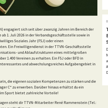
0
) engagiert sich seit über zwanzig Jahren im Bereich der
 ab 1. Juli 2026 in der Verbandsgeschäftsstelle sowie in
williges Soziales Jahr (FSJ) oder einen
en. Ein Freiwilligendienst in der TTVN-Geschäftsstelle
D
rganisations- und Ablaufstrukturen eines mittelgroßen
N
ber 1.400 Vereinen zu erhalten. Ein FSJ oder BFD in
a
 interessantes und abwechslungsreiches Aufgabengebiet in
A
keln, die eigenen sozialen Kompetenzen zu stärken und die
ger C“ zu erwerben. Darüber hinaus erhältst du ein
im Sport bietet zahlreiche Vorteile!
fragen steht dir TTVN-Mitarbeiter René Rammenstein (Tel.: