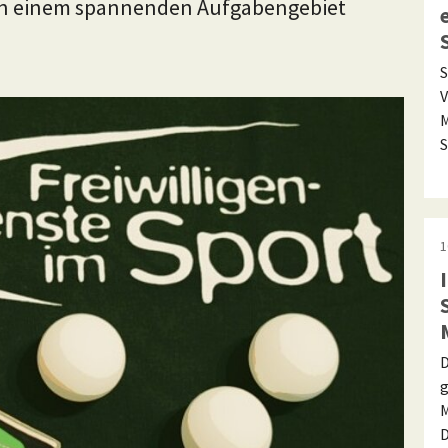
in einem spannenden Aufgabengebiet
S
V
M
S
1
D
g
M
D