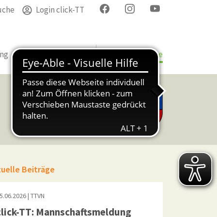
uche
Login click-TT
ung
Termine
Verband
Bezirke & Kreise
tuelle Beiträge
5.06.2026
| TTVN
click-TT: Mannschaftsmeldung