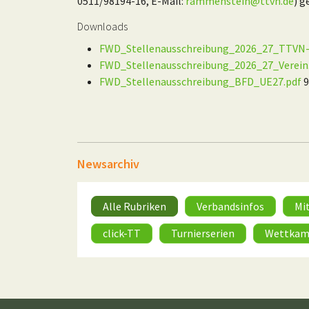
0511/98194-16, E-Mail:
rammenstein@ttvn.de
) g
Downloads
FWD_Stellenausschreibung_2026_27_TTVN-G
FWD_Stellenausschreibung_2026_27_Verein
FWD_Stellenausschreibung_BFD_UE27.pdf
9
Newsarchiv
Alle Rubriken
Verbandsinfos
Mi
click-TT
Turnierserien
Wettkam