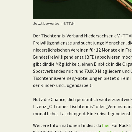
Jetzt bewerben!
©TTVN
Der Tischtennis-Verband Niedersachsen e.V. (TTVN
Freiwilligendienste und sucht junge Menschen, die
niedersächsischen Vereinen für 12 Monate ein Frei
Bundesfreiwilligendienst (BFD) absolvieren möcht
gibt dir die Möglichkeit, einen Einblick in die O
Sportverbandes mit rund 70.000 Mitgliedern und ü
Tischtennisvereinen/-abteilungen bietet dir ein
der Kinder- und Jugendarbeit.
Nutz die Chance, dich persönlich weiterzuentwic
Lizenz „C-Trainer Tischtennis“ oder „Vereinsmana
monatliches Taschengeld. Ein Freiwilligendienst 
Weitere Informationen findest du
hier
. Für Rück