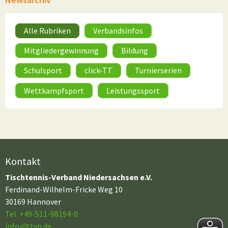
Alle Rubriken
Verbandsinfos
Mitgliedergewinnung
Bildung
Schulsport
click-TT
Turnierserien
Wettkampfsport
Leistungssport
Kontakt
Tischtennis-Verband Niedersachsen e.V.
Ferdinand-Wilhelm-Fricke Weg 10
30169 Hannover
Tel. +49-511-98194-0
info
@
ttvn.de