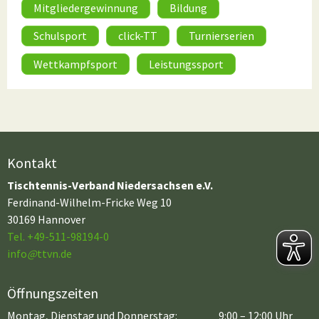
Mitgliedergewinnung
Bildung
Schulsport
click-TT
Turnierserien
Wettkampfsport
Leistungssport
Kontakt
Tischtennis-Verband Niedersachsen e.V.
Ferdinand-Wilhelm-Fricke Weg 10
30169 Hannover
Tel. +49-511-98194-0
info
@
ttvn.de
Öffnungszeiten
Montag, Dienstag und Donnerstag:
9:00 – 12:00 Uhr