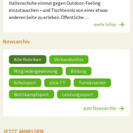
Hallenschuhe einmal gegen Outdoor-Feeling
einzutauschen – und Tischtennis von einer etwas
anderen Seite zu erleben. Öffentliche…
mehr Infos
Newsarchiv
Alle Rubriken
Verbandsinfos
Mitgliedergewinnung
Bildung
Schulsport
click-TT
Turnierserien
Wettkampfsport
Leistungssport
zum Newsarchiv
JETZT ANMELDEN