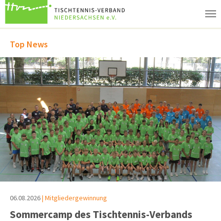
Zum Hauptinhalt springen
Top News
06.08.2026
| Mitgliedergewinnung
Sommercamp des Tischtennis-Verbands