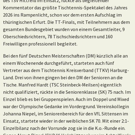
des TSV Hittfeld im Einsatz, rückte als begleitender
Kommentator das größte Tischtennis-Spektakel des Jahres
2026 ins Rampenlicht, schon vor dem ersten Aufschlag im
thüringischen Erfurt. Die TT-Finals, mit Teilnehmern aus dem
gesamten Bundesgebiet wurden von einem Gesamtleiter, 9
Oberschiedsrichtern, 78 Tischschiedsrichtern und 160
Freiwilligen professionell begleitet.
Bei den fünf Deutschen Meisterschaften (DM) kürzlich alle an
einem Wochenende durchgeführt, starteten auch fünf
Vertreter aus dem Tischtennis Kreisverband (TTKV) Harburg-
Land. Drei von ihnen gingen bei den DM der Senioren an die
Tische. Manfred Hardt (TSC Steinbeck-Meilsen) eigentlich
nicht qualifiziert, rückte in die Seniorenklasse (SK) 75 nach. Im
Einzel blieb es bei Gruppenspielen. Auch im Doppel und Mixed
war der Olympische Gedanke im Vordergrund. Vereinskollegin
Johanna Niepel, im Seniorenbereich für den VfL Sittensen im
Einsatz, startete wieder in der weiblichen SK 70. Mit einer 2:1-
Einzelbilanz nach der Vorrunde zog sie in die K.o.-Runde ein.