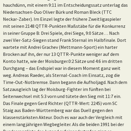
hauchdünn, mit einem 9:11 im Entscheidungssatz unterlag das
Niedersachsen-Duo Oliver Bürk und Roman Bleck (TTC
Neckar-Zaber). Im Einzel legte der frühere Zweitligaspieler
mit seinen 2148 QTTR-Punkten Maßstäbe für die Konkurrenz
in seiner Gruppe B: Drei Spiele, drei Siege, 9:0 Sätze… Nach
zwei Vier-Satz-Siegen stand Frank Sternal im Halbfinale. Dort
wartete mit Andrei Grachev (Mettmann-Sport) ein harter
Brocken auf ihn, der nur 13 QTTR-Punkte weniger auf dem
Konto hatte, wie der Moisburger.0:2 Sätze und 4:6 im dritten
Durchgang – das Endspiel war in diesem Moment ganz weit
weg. Andreas Raeder, als Sternal-Coach im Einsatz, zog die
Time-Out-Notbremse. Dann begann die Aufholjagd. Nach dem
Satzausgleich lag der Moisburg-Fighter im fünften bei
Seitenwechsel mit 5:3 vorn und tütete den Sieg mit 11:7 ein.
Das Finale gegen Gerd Richter (QTTR-Wert: 2245) vom SC
Staig aus Baden-Württemberg war das Duell gegen den
klassenstärksten Akteur. Doch es war auch der Vergleich mit
einem langjährigen Wegbegleiter. Als die beiden 1991 bei der