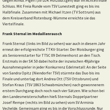
Gegen Almut Pigerl (SV DJK Holzbüttgen) war im Achtelfinale
Schluss. Mit Freia Runde vom TSV Lunestedt ging es bis ins
Halbfinale. Zusammen mit Michael Itzen (TV Sottrum) aus
dem Kreisverband Rotenburg-Wümme erreichte sie das
Viertelfinale.
Frank Sternal im Medaillenrausch
Frank Sternal (links im Bild zu sehen) war auch in diesem Jahr
erneut der erfolgreichste TTKV-Starter. Der Moisburger ging
als Seniorenstarter für TTSC 09 Delmenhorst an den Tisch.
Erstmals in der SK 50 dabei holte der inzwischen 49jährige
Ausnahmespieler in jeder Konkurrenz Edelmetall: An der Seite
von Sandra Opitz (Niendorfer TSV) stürmte das Duo bis ins
Finale und unterlag dort Andrea Ott (TSV Ottobrunn) und
Stefan Kraus (TSV 1863 Schwabmünchen) nach gewonnenem
erstem Durchgang doch noch nach vier Sätzen. Wie schon bei
den Landesmeisterschaften hieß Sternals Doppelpartner
Josef Rempe (rechts im Bild zu sehen) vom SV Arminia
Vechelde. Gemeinsam ging es bis in die Vorschlussrunde. Nur