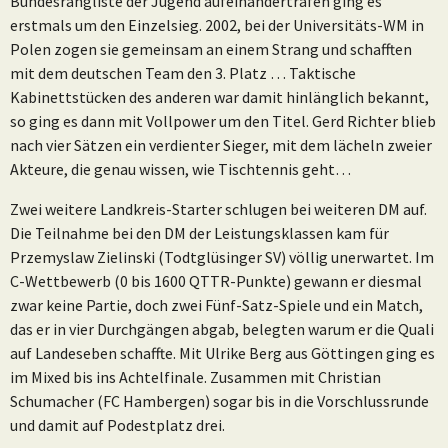
Bundesrangliste der Jugend aufeinandertrafen ging es
erstmals um den Einzelsieg. 2002, bei der Universitäts-WM in
Polen zogen sie gemeinsam an einem Strang und schafften
mit dem deutschen Team den 3. Platz … Taktische
Kabinettstücken des anderen war damit hinlänglich bekannt,
so ging es dann mit Vollpower um den Titel. Gerd Richter blieb
nach vier Sätzen ein verdienter Sieger, mit dem lächeln zweier
Akteure, die genau wissen, wie Tischtennis geht…
Zwei weitere Landkreis-Starter schlugen bei weiteren DM auf.
Die Teilnahme bei den DM der Leistungsklassen kam für
Przemyslaw Zielinski (Todtglüsinger SV) völlig unerwartet. Im
C-Wettbewerb (0 bis 1600 QTTR-Punkte) gewann er diesmal
zwar keine Partie, doch zwei Fünf-Satz-Spiele und ein Match,
das er in vier Durchgängen abgab, belegten warum er die Quali
auf Landeseben schaffte. Mit Ulrike Berg aus Göttingen ging es
im Mixed bis ins Achtelfinale. Zusammen mit Christian
Schumacher (FC Hambergen) sogar bis in die Vorschlussrunde
und damit auf Podestplatz drei.