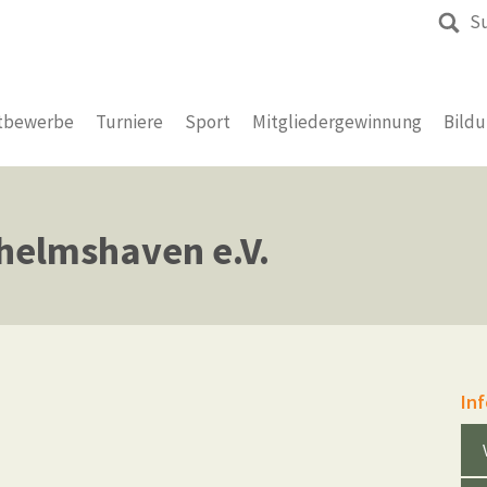
S
tbewerbe
Turniere
Sport
Mitgliedergewinnung
Bild
lhelmshaven e.V.
In