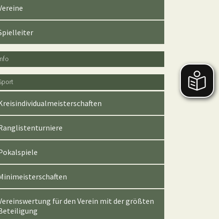
Vereine
Spielleiter
Info
Sport
Kreisindividualmeisterschaften
Ranglistenturniere
Pokalspiele
Minimeisterschaften
Vereinswertung für den Verein mit der größten
Beteiligung