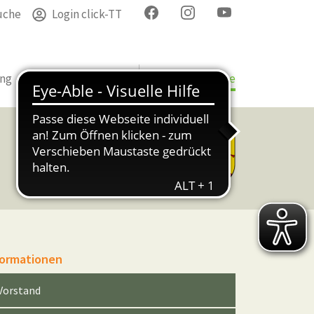
uche
Login click-TT
ung
Termine
Verband
Bezirke & Kreise
formationen
Vorstand