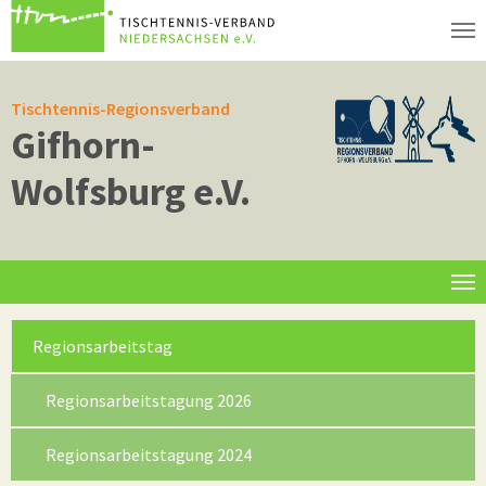
Zum Hauptinhalt springen
Tischtennis-Regionsverband
Gifhorn-
Wolfsburg e.V.
Informationen
(current)
Regionsarbeitstag
Regionsarbeitstagung 2026
Regionsarbeitstagung 2024