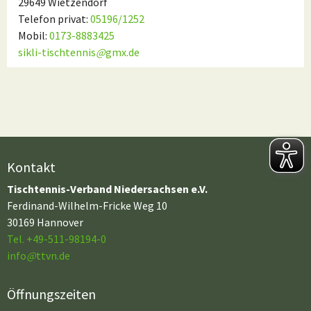
29649 Wietzendorf
Telefon privat:
05196/1252
Mobil:
0173-8883425
sikli-tischtennis
@
gmx.de
Kontakt
Tischtennis-Verband Niedersachsen e.V.
Ferdinand-Wilhelm-Fricke Weg 10
30169 Hannover
Tel. +49-511-98194-0
info
@
ttvn.de
Öffnungszeiten