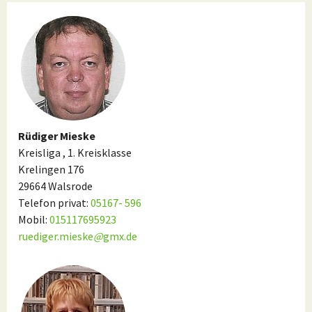
Rüdiger Mieske
Kreisliga , 1. Kreisklasse
Krelingen 176
29664 Walsrode
Telefon privat:
05167- 596
Mobil:
015117695923
ruediger.mieske
@
gmx.de