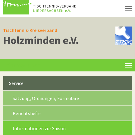
Zum Hauptinhalt springen
Tischtennis-Kreisverband
Holzminden e.V.
Informationen
Service
Satzung, Ordnungen, Formulare
Berichtshefte
(current)
Informationen zur Saison