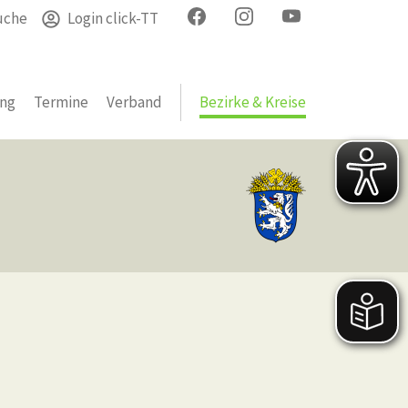
uche
Login click-TT
ung
Termine
Verband
Bezirke & Kreise